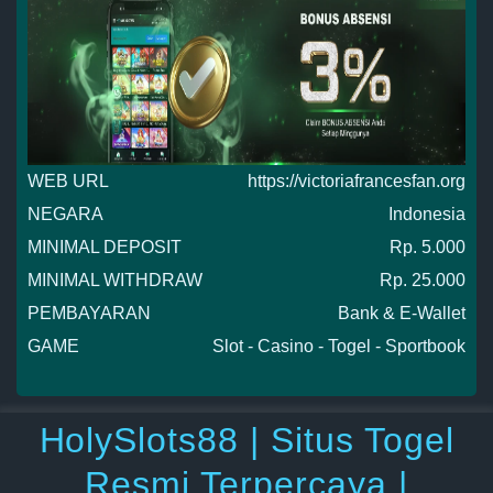
WEB URL
https://victoriafrancesfan.org
NEGARA
Indonesia
MINIMAL DEPOSIT
Rp. 5.000
MINIMAL WITHDRAW
Rp. 25.000
PEMBAYARAN
Bank & E-Wallet
GAME
Slot - Casino - Togel - Sportbook
HolySlots88 | Situs Togel
Resmi Terpercaya |